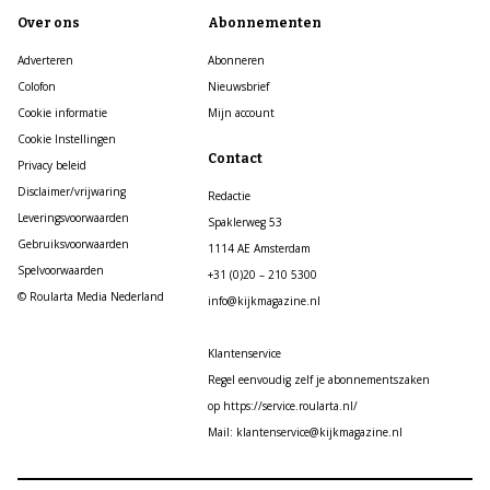
Over ons
Abonnementen
Adverteren
Abonneren
Colofon
Nieuwsbrief
Cookie informatie
Mijn account
Cookie Instellingen
Contact
Privacy beleid
Disclaimer/vrijwaring
Redactie
Leveringsvoorwaarden
Spaklerweg 53
Gebruiksvoorwaarden
1114 AE Amsterdam
Spelvoorwaarden
+31 (0)20 – 210 5300
© Roularta Media Nederland
info@kijkmagazine.nl
Klantenservice
Regel eenvoudig zelf je abonnementszaken
op https://service.roularta.nl/
Mail: klantenservice@kijkmagazine.nl