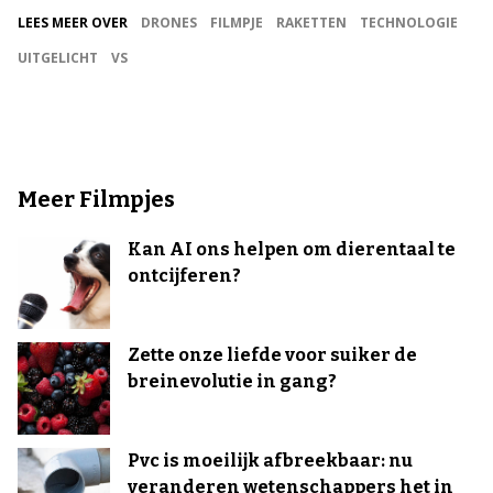
LEES MEER OVER
DRONES
FILMPJE
RAKETTEN
TECHNOLOGIE
UITGELICHT
VS
Meer Filmpjes
Kan AI ons helpen om dierentaal te
ontcijferen?
Zette onze liefde voor suiker de
breinevolutie in gang?
Pvc is moeilijk afbreekbaar: nu
veranderen wetenschappers het in