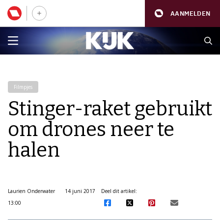
AANMELDEN
Filmpjes
Stinger-raket gebruikt
om drones neer te
halen
Laurien Onderwater
14 juni 2017
Deel dit artikel:
13:00