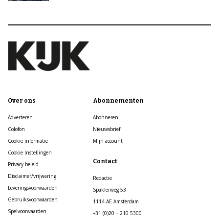
Over ons
Abonnementen
Adverteren
Abonneren
Colofon
Nieuwsbrief
Cookie informatie
Mijn account
Cookie Instellingen
Contact
Privacy beleid
Disclaimer/vrijwaring
Redactie
Leveringsvoorwaarden
Spaklerweg 53
Gebruiksvoorwaarden
1114 AE Amsterdam
Spelvoorwaarden
+31 (0)20 – 210 5300