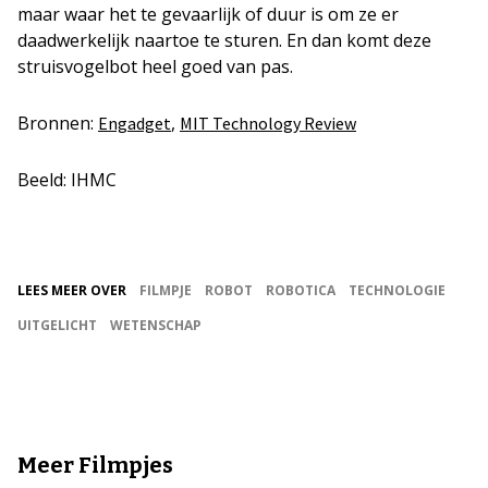
maar waar het te gevaarlijk of duur is om ze er
daadwerkelijk naartoe te sturen. En dan komt deze
struisvogelbot heel goed van pas.
Bronnen:
,
Engadget
MIT Technology Review
Beeld: IHMC
LEES MEER OVER
FILMPJE
ROBOT
ROBOTICA
TECHNOLOGIE
UITGELICHT
WETENSCHAP
Meer Filmpjes