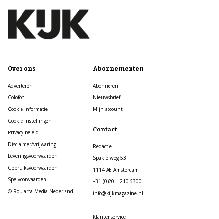
Over ons
Abonnementen
Adverteren
Abonneren
Colofon
Nieuwsbrief
Cookie informatie
Mijn account
Cookie Instellingen
Contact
Privacy beleid
Disclaimer/vrijwaring
Redactie
Leveringsvoorwaarden
Spaklerweg 53
Gebruiksvoorwaarden
1114 AE Amsterdam
Spelvoorwaarden
+31 (0)20 – 210 5300
© Roularta Media Nederland
info@kijkmagazine.nl
Klantenservice