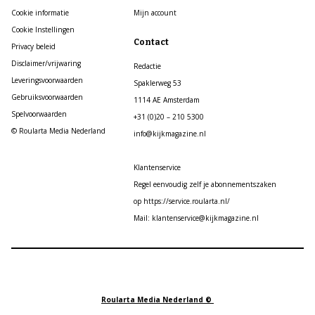
Cookie informatie
Mijn account
Cookie Instellingen
Contact
Privacy beleid
Disclaimer/vrijwaring
Redactie
Leveringsvoorwaarden
Spaklerweg 53
Gebruiksvoorwaarden
1114 AE Amsterdam
Spelvoorwaarden
+31 (0)20 – 210 5300
© Roularta Media Nederland
info@kijkmagazine.nl
Klantenservice
Regel eenvoudig zelf je abonnementszaken
op https://service.roularta.nl/
Mail: klantenservice@kijkmagazine.nl
Roularta Media Nederland ©