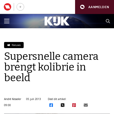
AANMELDEN
Nieuws
Supersnelle camera
brengt kolibrie in
beeld
André Kesseler
05 juli 2013
Deel dit artikel:
09:00