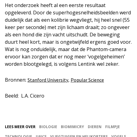
Het onderzoek heeft al een eerste resultaat
opgeleverd. Door de superhogesnelheidsbeelden werd
duidelijk dat als een kolibrie wegvliegt, hij heel snel (55
keer per seconde) met zijn lichaam draait; zo ongeveer
als een hond die zijn vacht uitschudt. De beweging
duurt heel kort, maar is ongetwijfeld ergens goed voor.
Wat is nog onduidelijk, maar dat de Phantom-camera
ervoor kan zorgen dat er nog meer ‘vogelgeheimen’
worden blootgelegd, is volgens Lentink wel zeker.
Bronnen:
,
Stanford University
Popular Science
Beeld: L.A. Cicero
LEES MEER OVER
BIOLOGIE
BIOMIMICRY
DIEREN
FILMPJE
TECHNOLOGIE
UAV'S
VLIEGTUIGEN EN HELIKOPTERS
VOGELS