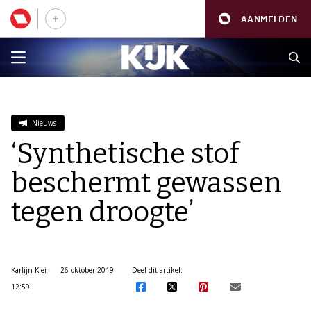
AANMELDEN
Nieuws
‘Synthetische stof
beschermt gewassen
tegen droogte’
Karlijn Klei
26 oktober 2019
Deel dit artikel:
12:59