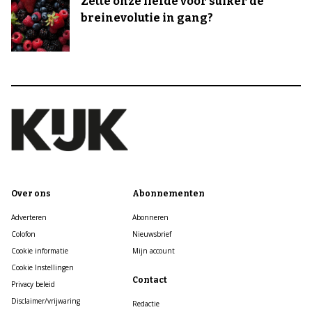
Zette onze liefde voor suiker de
breinevolutie in gang?
Over ons
Abonnementen
Adverteren
Abonneren
Colofon
Nieuwsbrief
Cookie informatie
Mijn account
Cookie Instellingen
Contact
Privacy beleid
Disclaimer/vrijwaring
Redactie