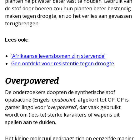
planten helpt water beter vast te houden. Gebruik van
de stof door boeren zou hun planten beter bestendig
maken tegen droogte, en zo het verlies aan gewassen
terugbrengen.
Lees ook:
‘Afrikaanse levensbomen zijn stervende’
Gen ontdekt voor resistentie tegen droogte
Overpowered
De onderzoekers doopten de synthetische stof
opabactine (Engels:
opabactin
), afgekort tot OP. OP is
gamer lingo voor ‘
overpowered
’, dat vaak gebruikt
wordt om (iets te) sterke karakters of wapens uit
spellen aan te duiden.
Het kleine molecuul gedraagt zich op eenzelfde manier