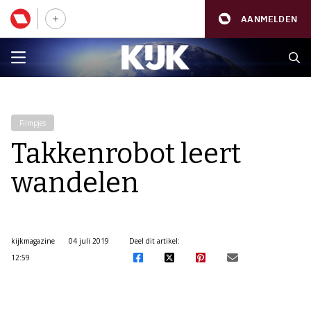
AANMELDEN
Filmpjes
Takkenrobot leert
wandelen
kijkmagazine
04 juli 2019
Deel dit artikel:
12:59