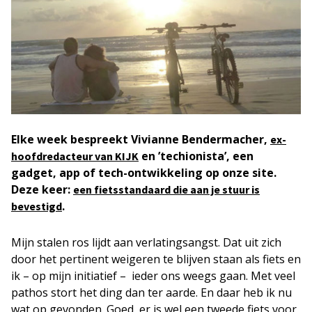
Elke week bespreekt Vivianne Bendermacher,
ex-
en ’techionista’, een
hoofdredacteur van KIJK
gadget, app of tech-ontwikkeling op onze site.
Deze keer:
een fietsstandaard die aan je stuur is
.
bevestigd
Mijn stalen ros lijdt aan verlatingsangst. Dat uit zich
door het pertinent weigeren te blijven staan als fiets en
ik – op mijn initiatief – ieder ons weegs gaan. Met veel
pathos stort het ding dan ter aarde. En daar heb ik nu
wat op gevonden. Goed, er is wel een tweede fiets voor