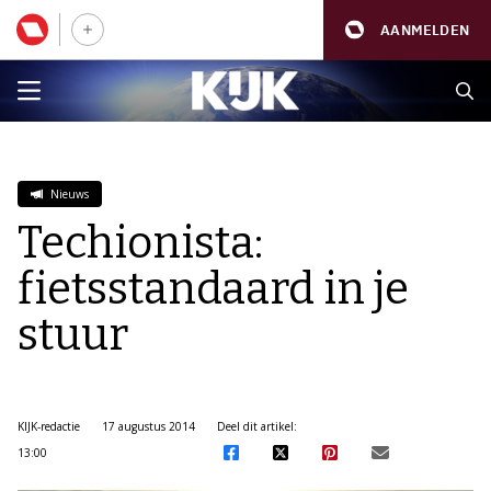
AANMELDEN
Nieuws
Techionista:
fietsstandaard in je
stuur
KIJK-redactie
17 augustus 2014
Deel dit artikel:
13:00