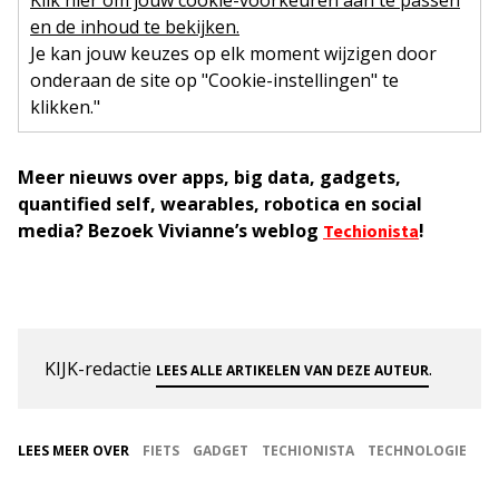
Klik hier om jouw cookie-voorkeuren aan te passen
en de inhoud te bekijken.
Je kan jouw keuzes op elk moment wijzigen door
onderaan de site op "Cookie-instellingen" te
klikken."
Meer nieuws over apps, big data, gadgets,
quantified self, wearables, robotica en social
media? Bezoek Vivianne’s weblog
!
Techionista
KIJK-redactie
.
LEES ALLE ARTIKELEN VAN DEZE AUTEUR
LEES MEER OVER
FIETS
GADGET
TECHIONISTA
TECHNOLOGIE