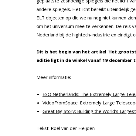
geplaatste zeshoekige spiegels die het licht 
andere spiegels. Het licht bereikt uiteindelijk
ELT objecten op die we nu nog niet kunnen zien.
om het universum mee te verkennen. De reis va
Nederland bij de hightech-industrie en eindigt
Dit is het begin van het artikel ‘Het groots
editie ligt in de winkel vanaf 19 december t
Meer informatie:
ESO Netherlands: The Extremely Large Tel
VideoFromSpace: Extremely Large Telescope
Great Big Story: Building the World’s Larges
Tekst: Roel van der Heijden