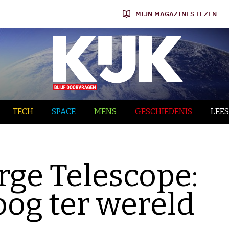
MIJN MAGAZINES LEZEN
TECH
SPACE
MENS
GESCHIEDENIS
LEES
rge Telescope:
oog ter wereld