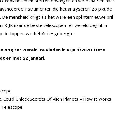
van exoplaneten en sterren opvangen en weerkaatsen naar
 geavanceerde instrumenten die het analyseren. Zo pikt de
 De mensheid krijgt als het ware een splinternieuwe bril
n KIJK naar de beste telescopen ter wereld begint in
 op de toppen van het Andesgebergte.
te oog ter wereld’ te vinden in KIJK 1/2020. Deze
ot en met 22 januari.
escope
 Could Unlock Secrets Of Alien Planets – How It Works
t Telescope