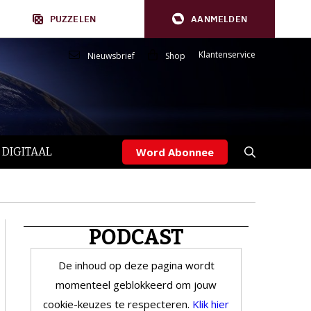
PUZZELEN
AANMELDEN
Klantenservice
Nieuwsbrief
Shop
 DIGITAAL
Word Abonnee
PODCAST
De inhoud op deze pagina wordt
momenteel geblokkeerd om jouw
cookie-keuzes te respecteren.
Klik hier