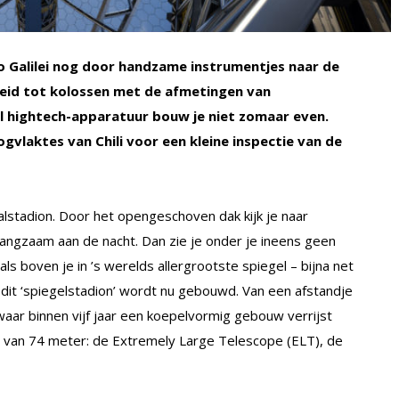
o Galilei nog door handzame instrumentjes naar de
oeid tot kolossen met de afmetingen van
ol hightech-apparatuur bouw je niet zomaar even.
gvlaktes van Chili voor een kleine inspectie van de
alstadion. Door het opengeschoven dak kijk je naar
angzaam aan de nacht. Dan zie je onder je ineens geen
ls boven je in ’s werelds allergrootste spiegel – bijna net
dit ‘spiegelstadion’ wordt nu gebouwd. Van een afstandje
n waar binnen vijf jaar een koepelvormig gebouw verrijst
 van 74 meter: de Extremely Large Telescope (ELT), de