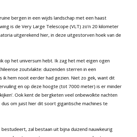
ruine bergen in een wijds landschap met een haast
uwing is de Very Large Telescope (VLT) zo’n 20 kilometer
toria uitgerekend hier, in deze uitgestorven hoek van de
lik op het universum hebt. Ik zag het met eigen ogen
hileense zoutvlakte: duizenden sterren in een
ik hem nooit eerder had gezien. Niet zo gek, want dit
ervuiling en op deze hoogte (tot 7000 meter) is er minder
ijken’. Ook kent de bergketen veel onbewolkte nachten
dus om juist hier dit soort gigantische machines te
estudeert, zal bestaan uit bijna duizend nauwkeurig