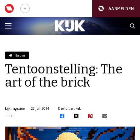
AANMELDEN
Nieuws
Tentoonstelling: The
art of the brick
kijkmagazine
23 juli 2014
Deel dit artikel:
11:00