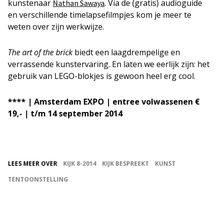
kunstenaar
. Via de (gratis) audioguide
Nathan Sawaya
en verschillende timelapsefilmpjes kom je meer te
weten over zijn werkwijze.
The art of the brick
biedt een laagdrempelige en
verrassende kunstervaring. En laten we eerlijk zijn: het
gebruik van LEGO-blokjes is gewoon heel erg cool.
**** | Amsterdam EXPO | entree volwassenen €
19,- | t/m 14 september 2014
LEES MEER OVER
KIJK 8-2014
KIJK BESPREEKT
KUNST
TENTOONSTELLING