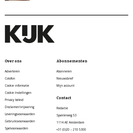
Over ons
Abonnementen
Adverteren
Abonneren
Colofon
Nieuwsbrief
Cookie informatie
Mijn account
Cookie Instellingen
Contact
Privacy beleid
Disclaimer/vrijwaring
Redactie
Leveringsvoorwaarden
Spaklerweg 53
Gebruiksvoorwaarden
1114 AE Amsterdam
Spelvoorwaarden
+31 (0)20 – 210 5300