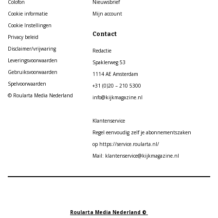
Colofon
Nieuwsbrief
Cookie informatie
Mijn account
Cookie Instellingen
Contact
Privacy beleid
Disclaimer/vrijwaring
Redactie
Leveringsvoorwaarden
Spaklerweg 53
Gebruiksvoorwaarden
1114 AE Amsterdam
Spelvoorwaarden
+31 (0)20 – 210 5300
© Roularta Media Nederland
info@kijkmagazine.nl
Klantenservice
Regel eenvoudig zelf je abonnementszaken
op https://service.roularta.nl/
Mail: klantenservice@kijkmagazine.nl
Roularta Media Nederland ©