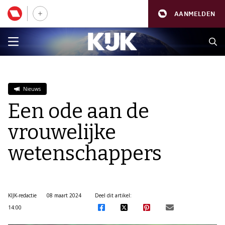
AANMELDEN
Nieuws
Een ode aan de
vrouwelijke
wetenschappers
KIJK-redactie
08 maart 2024
Deel dit artikel:
14:00