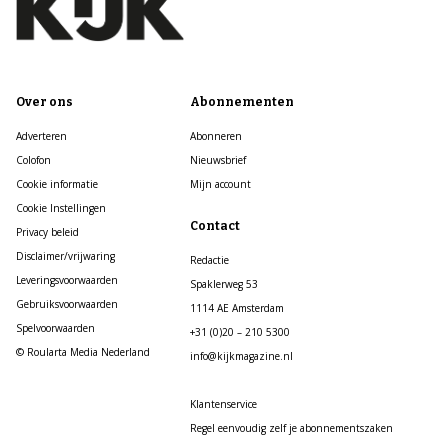
Over ons
Abonnementen
Adverteren
Abonneren
Colofon
Nieuwsbrief
Cookie informatie
Mijn account
Cookie Instellingen
Contact
Privacy beleid
Disclaimer/vrijwaring
Redactie
Leveringsvoorwaarden
Spaklerweg 53
Gebruiksvoorwaarden
1114 AE Amsterdam
Spelvoorwaarden
+31 (0)20 – 210 5300
© Roularta Media Nederland
info@kijkmagazine.nl
Klantenservice
Regel eenvoudig zelf je abonnementszaken