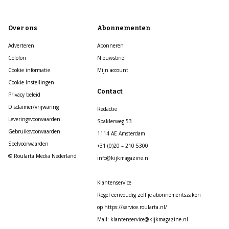
Over ons
Abonnementen
Adverteren
Abonneren
Colofon
Nieuwsbrief
Cookie informatie
Mijn account
Cookie Instellingen
Contact
Privacy beleid
Disclaimer/vrijwaring
Redactie
Leveringsvoorwaarden
Spaklerweg 53
Gebruiksvoorwaarden
1114 AE Amsterdam
Spelvoorwaarden
+31 (0)20 – 210 5300
© Roularta Media Nederland
info@kijkmagazine.nl
Klantenservice
Regel eenvoudig zelf je abonnementszaken
op https://service.roularta.nl/
Mail: klantenservice@kijkmagazine.nl