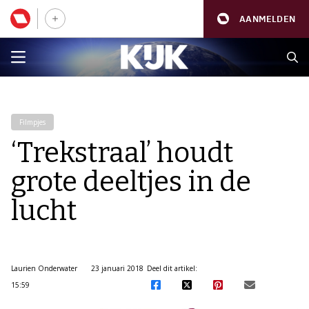
AANMELDEN
Filmpjes
‘Trekstraal’ houdt
grote deeltjes in de
lucht
Laurien Onderwater
23 januari 2018
Deel dit artikel:
15:59