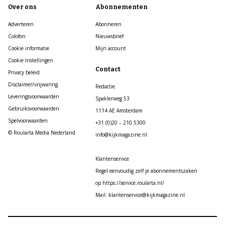
Over ons
Abonnementen
Adverteren
Abonneren
Colofon
Nieuwsbrief
Cookie informatie
Mijn account
Cookie Instellingen
Contact
Privacy beleid
Disclaimer/vrijwaring
Redactie
Leveringsvoorwaarden
Spaklerweg 53
Gebruiksvoorwaarden
1114 AE Amsterdam
Spelvoorwaarden
+31 (0)20 – 210 5300
© Roularta Media Nederland
info@kijkmagazine.nl
Klantenservice
Regel eenvoudig zelf je abonnementszaken
op https://service.roularta.nl/
Mail: klantenservice@kijkmagazine.nl