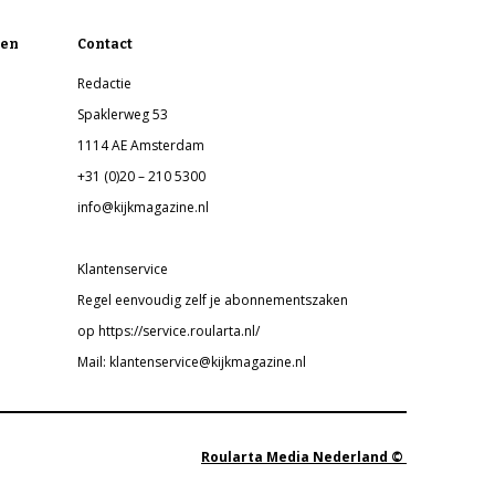
en
Contact
Redactie
Spaklerweg 53
1114 AE Amsterdam
+31 (0)20 – 210 5300
info@kijkmagazine.nl
Klantenservice
Regel eenvoudig zelf je abonnementszaken
op https://service.roularta.nl/
Mail: klantenservice@kijkmagazine.nl
Roularta Media Nederland ©