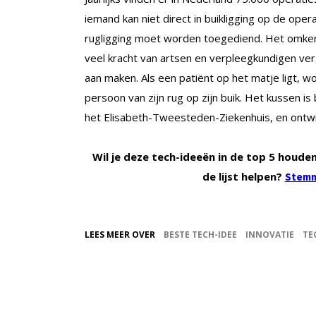
iemand kan niet direct in buikligging op de ope
rugligging moet worden toegediend. Het omker
veel kracht van artsen en verpleegkundigen ve
aan maken. Als een patiënt op het matje ligt, 
persoon van zijn rug op zijn buik. Het kussen 
het Elisabeth-Tweesteden-Ziekenhuis, en ontwik
Wil je deze tech-ideeën in de top 5 houden 
de lijst helpen?
Stemm
LEES MEER OVER
BESTE TECH-IDEE
INNOVATIE
TE