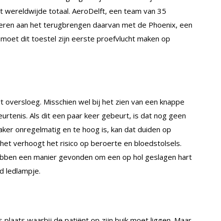
het wereldwijde totaal. AeroDelft, een team van 35
everen aan het terugbrengen daarvan met de Phoenix, een
moet dit toestel zijn eerste proefvlucht maken op
 oversloeg. Misschien wel bij het zien van een knappe
urtenis. Als dit een paar keer gebeurt, is dat nog geen
ker onregelmatig en te hoog is, kan dat duiden op
 het verhoogt het risico op beroerte en bloedstolsels.
bben een manier gevonden om een op hol geslagen hart
d ledlampje.
s plaats waarbij de patiënt op zijn buik moet liggen. Maar