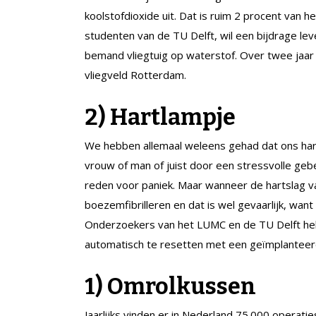
koolstofdioxide uit. Dat is ruim 2 procent van 
studenten van de TU Delft, wil een bijdrage l
bemand vliegtuig op waterstof. Over twee jaar 
vliegveld Rotterdam.
2) Hartlampje
We hebben allemaal weleens gehad dat ons hart
vrouw of man of juist door een stressvolle gebe
reden voor paniek. Maar wanneer de hartslag va
boezemfibrilleren en dat is wel gevaarlijk, want
Onderzoekers van het LUMC en de TU Delft he
automatisch te resetten met een geïmplanteer
1) Omrolkussen
Jaarlijks vinden er in Nederland 75.000 operatie