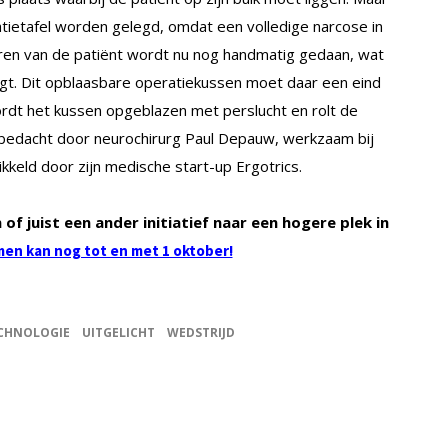
ratietafel worden gelegd, omdat een volledige narcose in
en van de patiënt wordt nu nog handmatig gedaan, wat
rgt. Dit opblaasbare operatiekussen moet daar een eind
wordt het kussen opgeblazen met perslucht en rolt de
is bedacht door neurochirurg Paul Depauw, werkzaam bij
keld door zijn medische start-up Ergotrics.
of juist een ander initiatief naar een hogere plek in
en kan nog tot en met 1 oktober!
CHNOLOGIE
UITGELICHT
WEDSTRIJD