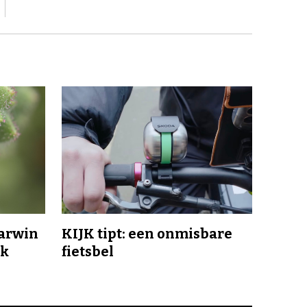
Darwin
KIJK tipt: een onmisbare
jk
fietsbel