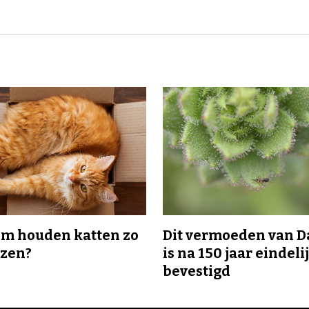
m houden katten zo
Dit vermoeden van 
ozen?
is na 150 jaar eindeli
bevestigd