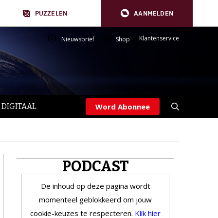
PUZZELEN
AANMELDEN
Klantenservice
Nieuwsbrief
Shop
 DIGITAAL
Word Abonnee
PODCAST
De inhoud op deze pagina wordt
momenteel geblokkeerd om jouw
cookie-keuzes te respecteren.
Klik hier