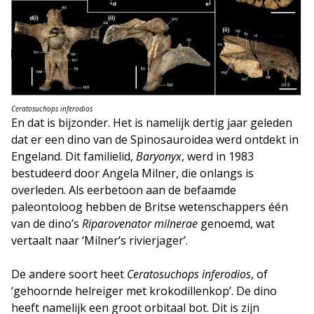
Ceratosuchops inferodios
En dat is bijzonder. Het is namelijk dertig jaar geleden
dat er een dino van de Spinosauroidea werd ontdekt in
Engeland. Dit familielid,
Baryonyx
, werd in 1983
bestudeerd door Angela Milner, die onlangs is
overleden. Als eerbetoon aan de befaamde
paleontoloog hebben de Britse wetenschappers één
van de dino’s
Riparovenator milnerae
genoemd, wat
vertaalt naar ‘Milner’s rivierjager’.
De andere soort heet
Ceratosuchops inferodios
, of
‘gehoornde helreiger met krokodillenkop’. De dino
heeft namelijk een groot orbitaal bot. Dit is zijn