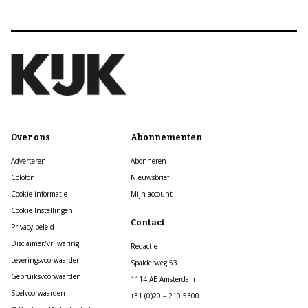
Over ons
Abonnementen
Adverteren
Abonneren
Colofon
Nieuwsbrief
Cookie informatie
Mijn account
Cookie Instellingen
Contact
Privacy beleid
Disclaimer/vrijwaring
Redactie
Leveringsvoorwaarden
Spaklerweg 53
Gebruiksvoorwaarden
1114 AE Amsterdam
Spelvoorwaarden
+31 (0)20 – 210 5300