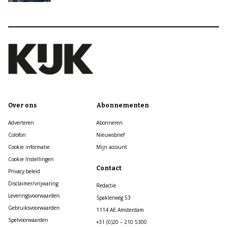
Over ons
Abonnementen
Adverteren
Abonneren
Colofon
Nieuwsbrief
Cookie informatie
Mijn account
Cookie Instellingen
Contact
Privacy beleid
Disclaimer/vrijwaring
Redactie
Leveringsvoorwaarden
Spaklerweg 53
Gebruiksvoorwaarden
1114 AE Amsterdam
Spelvoorwaarden
+31 (0)20 – 210 5300