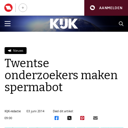
AANMELDEN
Nieuws
Twentse
onderzoekers maken
spermabot
KIJK-redactie
03 juni 2014
Deel dit artikel:
09:00