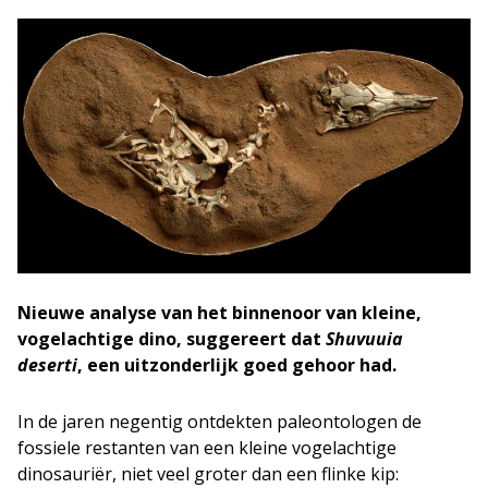
Nieuwe analyse van het binnenoor van kleine,
vogelachtige dino, suggereert dat
Shuvuuia
deserti
, een uitzonderlijk goed gehoor had.
In de jaren negentig ontdekten paleontologen de
fossiele restanten van een kleine vogelachtige
dinosauriër, niet veel groter dan een flinke kip: