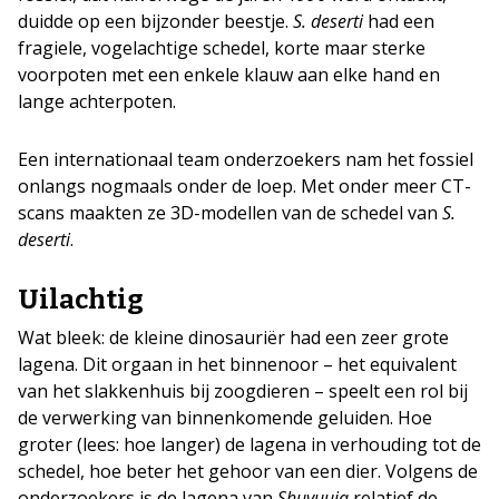
duidde op een bijzonder beestje.
S. deserti
had een
fragiele, vogelachtige schedel, korte maar sterke
voorpoten met een enkele klauw aan elke hand en
lange achterpoten.
Een internationaal team onderzoekers nam het fossiel
onlangs nogmaals onder de loep. Met onder meer CT-
scans maakten ze 3D-modellen van de schedel van
S.
deserti
.
Uilachtig
Wat bleek: de kleine dinosauriër had een zeer grote
lagena. Dit orgaan in het binnenoor – het equivalent
van het slakkenhuis bij zoogdieren – speelt een rol bij
de verwerking van binnenkomende geluiden. Hoe
groter (lees: hoe langer) de lagena in verhouding tot de
schedel, hoe beter het gehoor van een dier. Volgens de
onderzoekers is de lagena van
Shuvuuia
relatief de