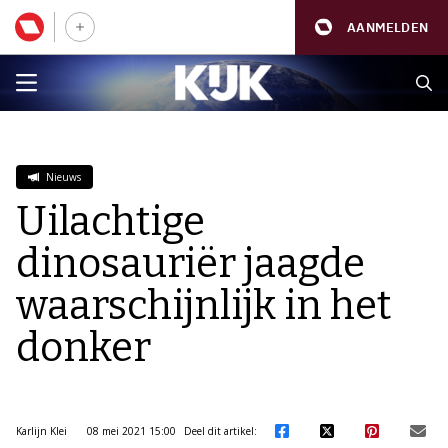
AANMELDEN
Nieuws
Uilachtige
dinosauriër jaagde
waarschijnlijk in het
donker
Karlijn Klei
08 mei 2021 15:00
Deel dit artikel: