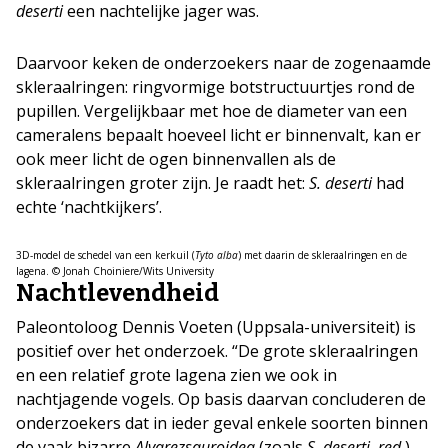
deserti
een nachtelijke jager was.
Daarvoor keken de onderzoekers naar de zogenaamde
skleraalringen: ringvormige botstructuurtjes rond de
pupillen. Vergelijkbaar met hoe de diameter van een
cameralens bepaalt hoeveel licht er binnenvalt, kan er
ook meer licht de ogen binnenvallen als de
skleraalringen groter zijn. Je raadt het:
S. deserti
had
echte ‘nachtkijkers’.
3D-model de schedel van een kerkuil (
Tyto alba
) met daarin de skleraalringen en de
lagena. © Jonah Choiniere/Wits University
Nachtlevendheid
Paleontoloog Dennis Voeten (Uppsala-universiteit) is
positief over het onderzoek. “De grote skleraalringen
en een relatief grote lagena zien we ook in
nachtjagende vogels. Op basis daarvan concluderen de
onderzoekers dat in ieder geval enkele soorten binnen
de vaak bizarre
Alvarezsauroidea
(zoals
S. deserti
,
red.
),