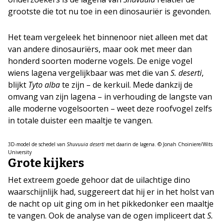
grootste die tot nu toe in een dinosauriër is gevonden.
Het team vergeleek het binnenoor niet alleen met dat
van andere dinosauriërs, maar ook met meer dan
honderd soorten moderne vogels. De enige vogel
wiens lagena vergelijkbaar was met die van
S. deserti
,
blijkt
Tyto alba
te zijn – de kerkuil. Mede dankzij de
omvang van zijn lagena – in verhouding de langste van
alle moderne vogelsoorten – weet deze roofvogel zelfs
in totale duister een maaltje te vangen.
3D-model de schedel van
Shuvuuia deserti
met daarin de lagena. © Jonah Choiniere/Wits
University
Grote kijkers
Het extreem goede gehoor dat de uilachtige dino
waarschijnlijk had, suggereert dat hij er in het holst van
de nacht op uit ging om in het pikkedonker een maaltje
te vangen. Ook de analyse van de ogen impliceert dat
S.