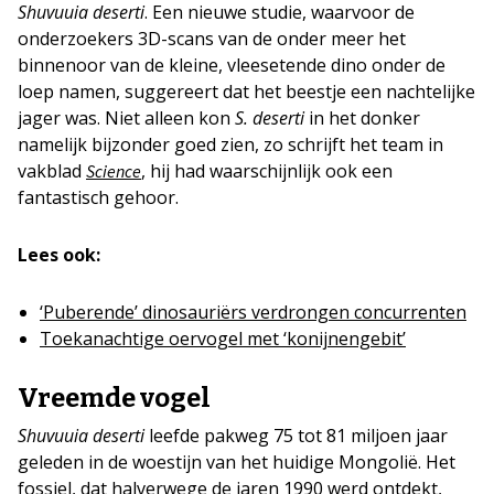
Shuvuuia deserti
. Een nieuwe studie, waarvoor de
onderzoekers 3D-scans van de onder meer het
binnenoor van de kleine, vleesetende dino onder de
loep namen, suggereert dat het beestje een nachtelijke
jager was. Niet alleen kon
S. deserti
in het donker
namelijk bijzonder goed zien, zo schrijft het team in
vakblad
, hij had waarschijnlijk ook een
Science
fantastisch gehoor.
Lees ook:
‘Puberende’ dinosauriërs verdrongen concurrenten
Toekanachtige oervoge
l
met ‘konijnengebit’
Vreemde vogel
Shuvuuia deserti
leefde pakweg 75 tot 81 miljoen jaar
geleden in de woestijn van het huidige Mongolië. Het
fossiel, dat halverwege de jaren 1990 werd ontdekt,