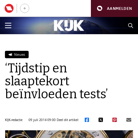
AANMELDEN
Nieuws
‘Tijdstip en
slaaptekort
beïnvloeden tests’
KIJK-redactie
09 juli 2014 09:00
Deel dit artikel: