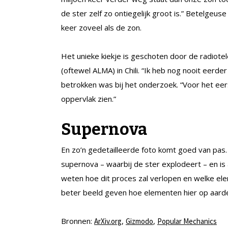
de ster zelf zo ontiegelijk groot is.” Betelgeus
keer zoveel als de zon.
Het unieke kiekje is geschoten door de radiote
(oftewel ALMA) in Chili. “Ik heb nog nooit eerder 
betrokken was bij het onderzoek. “Voor het eers
oppervlak zien.”
Supernova
En zo’n gedetailleerde foto komt goed van pas
supernova – waarbij de ster explodeert – en is
weten hoe dit proces zal verlopen en welke elem
beter beeld geven hoe elementen hier op aarde
Bronnen:
,
,
ArXiv.org
Gizmodo
Popular Mechanics