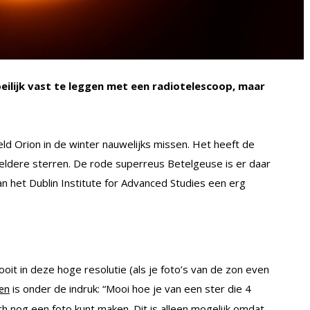
eilijk vast te leggen met een radiotelescoop, maar
eld Orion in de winter nauwelijks missen. Het heeft de
eldere sterren. De rode superreus Betelgeuse is er daar
 het Dublin Institute for Advanced Studies een erg
ooit in deze hoge resolutie (als je foto’s van de zon even
is onder de indruk: “Mooi hoe je van een ster die 4
len
h nog een foto kunt maken. Dit is alleen mogelijk omdat