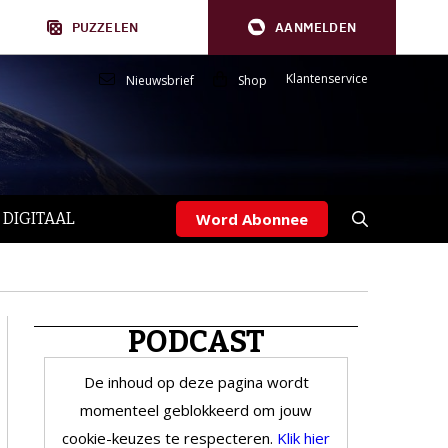
PUZZELEN
AANMELDEN
Klantenservice
Nieuwsbrief
Shop
 DIGITAAL
Word Abonnee
PODCAST
De inhoud op deze pagina wordt
momenteel geblokkeerd om jouw
cookie-keuzes te respecteren.
Klik hier