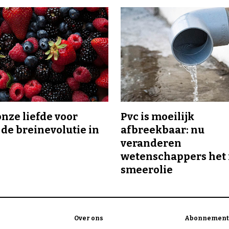
onze liefde voor
Pvc is moeilijk
 de breinevolutie in
afbreekbaar: nu
veranderen
wetenschappers het 
smeerolie
Over ons
Abonnement