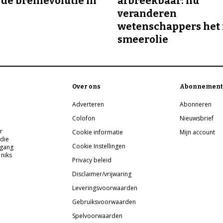
 de breinevolutie in
afbreekbaar: nu
veranderen
wetenschappers het 
smeerolie
Over ons
Abonnement
Adverteren
Abonneren
Colofon
Nieuwsbrief
r
Cookie informatie
Mijn account
 die
Cookie Instellingen
pgang
 niks
Privacy beleid
Disclaimer/vrijwaring
Leveringsvoorwaarden
Gebruiksvoorwaarden
Spelvoorwaarden