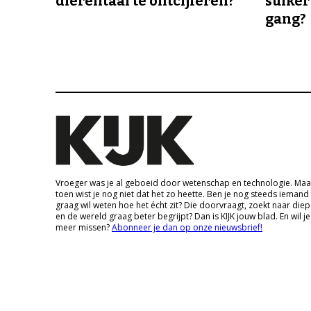
dierentaal te ontcijferen?
suiker
gang?
Vroeger was je al geboeid door wetenschap en technologie. Maa
toen wist je nog niet dat het zo heette. Ben je nog steeds iemand
graag wil weten hoe het écht zit? Die doorvraagt, zoekt naar die
en de wereld graag beter begrijpt? Dan is KIJK jouw blad. En wil je
meer missen?
Abonneer je dan op onze nieuwsbrief!