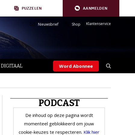
PUZZELEN
AANMELDEN
Klantenservice
Nieuwsbrief
Shop
 DIGITAAL
Word Abonnee
PODCAST
De inhoud op deze pagina wordt
momenteel geblokkeerd om jouw
cookie-keuzes te respecteren.
Klik hier