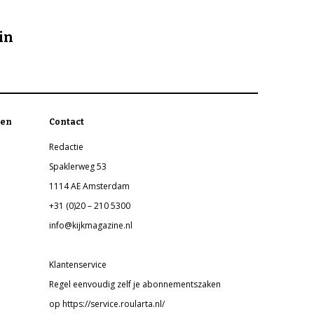
in
en
Contact
Redactie
Spaklerweg 53
1114 AE Amsterdam
+31 (0)20 – 210 5300
info@kijkmagazine.nl
Klantenservice
Regel eenvoudig zelf je abonnementszaken
op https://service.roularta.nl/