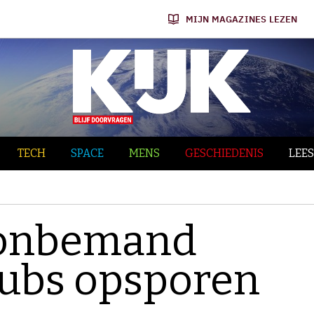
MIJN MAGAZINES LEZEN
TECH
SPACE
MENS
GESCHIEDENIS
LEES
 onbemand
 subs opsporen