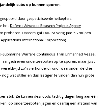
jandelijk subs op kunnen sporen.
pgespoord door
,
gespecialiseerde helikopters
ar het
Defense Advanced Research Projects Agency
n proberen. Daarom gaf DARPA vorig jaar 58 miljoen
Applications International Corporation).
nti-Submarine Warfare Continuous Trail Unmanned Vessel.
ir-aangedreven onderzeeboten op te sporen, maar juist
er wereldwijd zo’n vierhonderd rond, waaronder de drie
ijk nog wat stiller en dus lastiger te vinden dan hun grote
r per stuk. Ze kunnen desnoods tachtig dagen lang aan één
nken, op onderzeeboten jagen en daarbij een afstand van