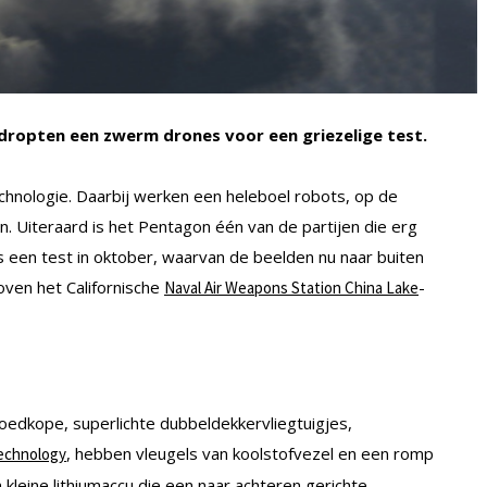
dropten een zwerm drones voor een griezelige test.
hnologie. Daarbij werken een heleboel robots, op de
en. Uiteraard is het Pentagon één van de partijen die erg
s een test in oktober, waarvan de beelden nu naar buiten
oven het Californische
-
Naval Air Weapons Station China Lake
dkope, superlichte dubbeldekkervliegtuigjes,
, hebben vleugels van koolstofvezel en een romp
Technology
kleine lithiumaccu die een naar achteren gerichte