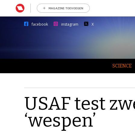
MAGAZINE TOEVOEGEN
facebook
instagram
X
SCIENCE
USAF test zw
‘wespen’