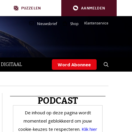
PUZZELEN
AANMELDEN
Klantenservice
Nieuwsbrief
Shop
 DIGITAAL
Word Abonnee
PODCAST
De inhoud op deze pagina wordt
momenteel geblokkeerd om jouw
cookie-keuzes te respecteren.
Klik hier