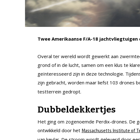
Twee Amerikaanse F/A-18 jachtvliegtuigen 
Overal ter wereld wordt gewerkt aan zwermtec
grond of in de lucht, samen om een klus te klar
geïnteresseerd zijn in deze technologie. Tijden
zijn gebracht, worden maar liefst 103 drones b
testterrein gedropt.
Dubbeldekkertjes
Het ging om zogenoemde Perdix-drones. De goe
ontwikkeld door het
Massachusetts Institute of 
van kevlar. De stroom wordt geleverd door een 