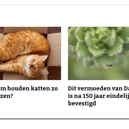
m houden katten zo
Dit vermoeden van 
ozen?
is na 150 jaar eindeli
bevestigd