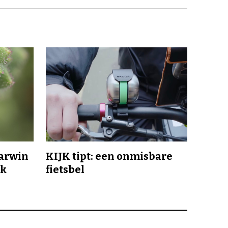
Darwin
KIJK tipt: een onmisbare
jk
fietsbel