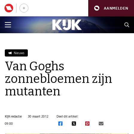
AANMELDEN
Nieuws
Van Goghs
zonnebloemen zijn
mutanten
KIJK-redactie
30 maart 2012
Deel dit artikel:
09:00