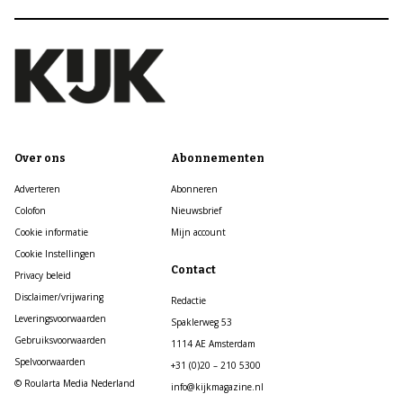
Over ons
Abonnementen
Adverteren
Abonneren
Colofon
Nieuwsbrief
Cookie informatie
Mijn account
Cookie Instellingen
Contact
Privacy beleid
Disclaimer/vrijwaring
Redactie
Leveringsvoorwaarden
Spaklerweg 53
Gebruiksvoorwaarden
1114 AE Amsterdam
Spelvoorwaarden
+31 (0)20 – 210 5300
© Roularta Media Nederland
info@kijkmagazine.nl