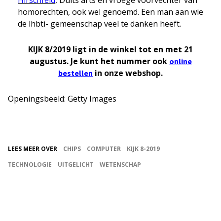
Hirschfeld
, Duits arts en vroege voorvechter van
homorechten, ook wel genoemd. Een man aan wie
de lhbti- gemeenschap veel te danken heeft.
KIJK 8/2019 ligt in de winkel tot en met 21
augustus. Je kunt het nummer ook
online
in onze webshop.
bestellen
Openingsbeeld: Getty Images
LEES MEER OVER
CHIPS
COMPUTER
KIJK 8-2019
TECHNOLOGIE
UITGELICHT
WETENSCHAP