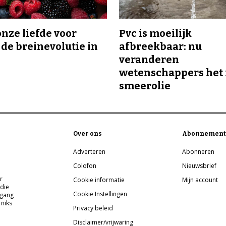
onze liefde voor
Pvc is moeilijk
 de breinevolutie in
afbreekbaar: nu
veranderen
wetenschappers het 
smeerolie
Over ons
Abonnement
Adverteren
Abonneren
Colofon
Nieuwsbrief
r
Cookie informatie
Mijn account
 die
Cookie Instellingen
pgang
 niks
Privacy beleid
Disclaimer/vrijwaring