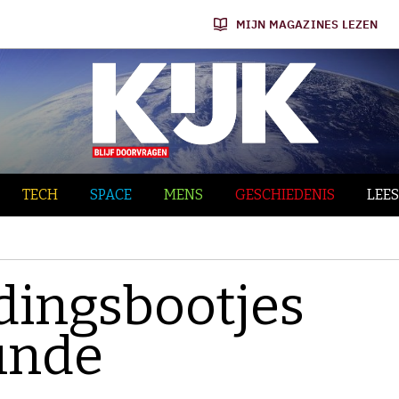
MIJN MAGAZINES LEZEN
TECH
SPACE
MENS
GESCHIEDENIS
LEES
ddingsbootjes
unde