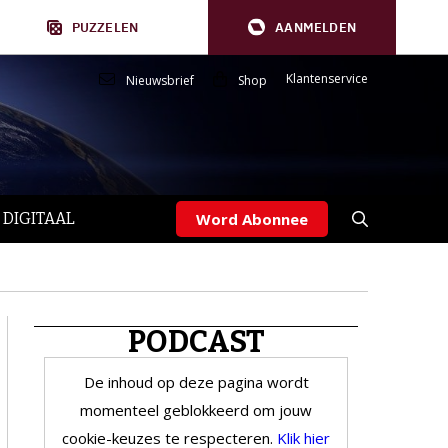
PUZZELEN
AANMELDEN
Klantenservice
Nieuwsbrief
Shop
 DIGITAAL
Word Abonnee
PODCAST
De inhoud op deze pagina wordt
momenteel geblokkeerd om jouw
cookie-keuzes te respecteren.
Klik hier