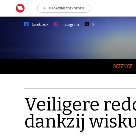
MAGAZINE TOEVOEGEN
facebook
instagram
X
SCIENCE
Veiligere re
dankzij wisk