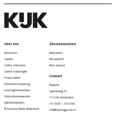
Over ons
Abonnementen
Adverteren
Abonneren
Colofon
Nieuwsbrief
Cookie informatie
Mijn account
Cookie Instellingen
Contact
Privacy beleid
Disclaimer/vrijwaring
Redactie
Leveringsvoorwaarden
Spaklerweg 53
Gebruiksvoorwaarden
1114 AE Amsterdam
Spelvoorwaarden
+31 (0)20 – 210 5300
© Roularta Media Nederland
info@kijkmagazine.nl