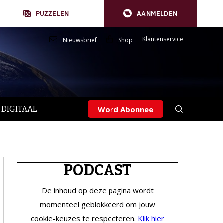
PUZZELEN
AANMELDEN
Klantenservice
Nieuwsbrief
Shop
 DIGITAAL
Word Abonnee
PODCAST
De inhoud op deze pagina wordt
momenteel geblokkeerd om jouw
cookie-keuzes te respecteren.
Klik hier