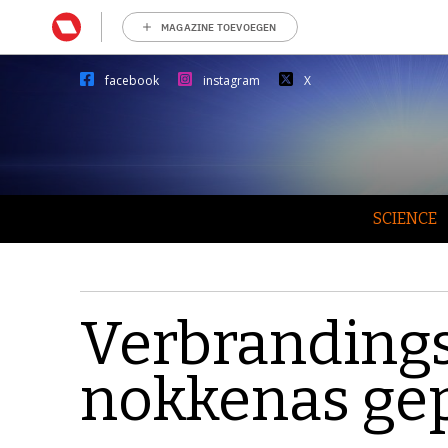
MAGAZINE TOEVOEGEN
facebook
instagram
X
SCIENCE
Verbranding
nokkenas ge