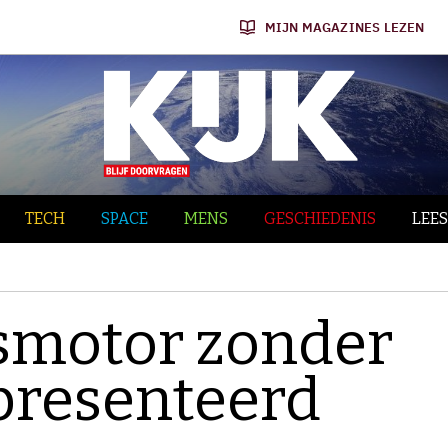
MIJN MAGAZINES LEZEN
TECH
SPACE
MENS
GESCHIEDENIS
LEES
smotor zonder
presenteerd