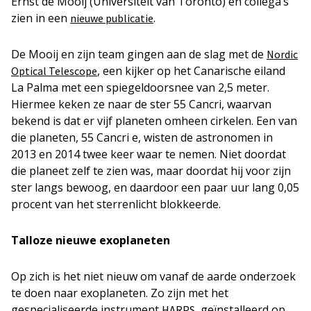
Ernst de Mooij (Universiteit van Toronto) en collega’s
zien in een
.
nieuwe publicatie
De Mooij en zijn team gingen aan de slag met de
Nordic
, een kijker op het Canarische eiland
Optical Telescope
La Palma met een spiegeldoorsnee van 2,5 meter.
Hiermee keken ze naar de ster 55 Cancri, waarvan
bekend is dat er vijf planeten omheen cirkelen. Een van
die planeten, 55 Cancri e, wisten de astronomen in
2013 en 2014 twee keer waar te nemen. Niet doordat
die planeet zelf te zien was, maar doordat hij voor zijn
ster langs bewoog, en daardoor een paar uur lang 0,05
procent van het sterrenlicht blokkeerde.
Talloze nieuwe exoplaneten
Op zich is het niet nieuw om vanaf de aarde onderzoek
te doen naar exoplaneten. Zo zijn met het
gespecialiseerde instrument
, geïnstalleerd op
HARPS