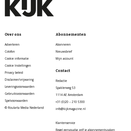
Over ons
Abonnementen
Adverteren
Abonneren
Colofon
Nieuwsbrief
Cookie informatie
Mijn account
Cookie Instellingen
Contact
Privacy beleid
Disclaimer/vrijwaring
Redactie
Leveringsvoorwaarden
Spaklerweg 53
Gebruiksvoorwaarden
1114 AE Amsterdam
Spelvoorwaarden
+31 (0)20 – 210 5300
© Roularta Media Nederland
info@kijkmagazine.nl
Klantenservice
Regel eenvoudig zelf je abonnementszaken