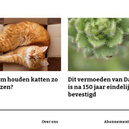
m houden katten zo
Dit vermoeden van 
ozen?
is na 150 jaar eindeli
bevestigd
Over ons
Abonnement