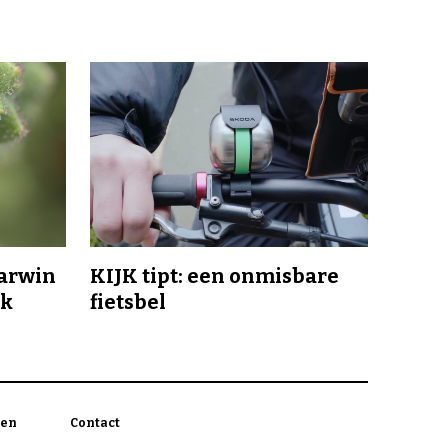
Darwin
KIJK tipt: een onmisbare
jk
fietsbel
en
Contact