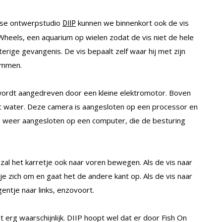
ndse ontwerpstudio
kunnen we binnenkort ook de vis
DIIP
 Wheels, een aquarium op wielen zodat de vis niet de hele
terige gevangenis. De vis bepaalt zelf waar hij met zijn
wemmen.
 wordt aangedreven door een kleine elektromotor. Boven
et water. Deze camera is aangesloten op een processor en
is weer aangesloten op een computer, die de besturing
zal het karretje ook naar voren bewegen. Als de vis naar
e zich om en gaat het de andere kant op. Als de vis naar
entje naar links, enzovoort.
iet erg waarschijnlijk. DIIP hoopt wel dat er door Fish On