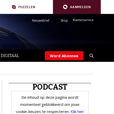
PUZZELEN
AANMELDEN
Klantenservice
Nieuwsbrief
Shop
 DIGITAAL
Word Abonnee
PODCAST
De inhoud op deze pagina wordt
momenteel geblokkeerd om jouw
cookie-keuzes te respecteren.
Klik hier