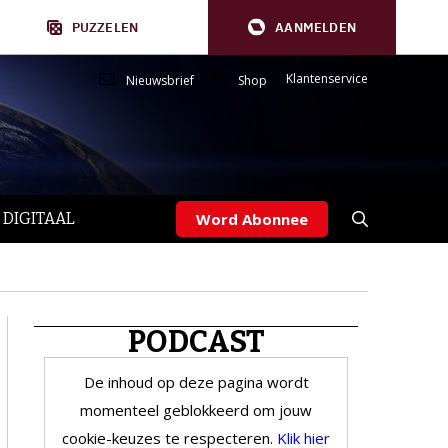
PUZZELEN
AANMELDEN
Klantenservice
Nieuwsbrief
Shop
 DIGITAAL
Word Abonnee
PODCAST
De inhoud op deze pagina wordt
momenteel geblokkeerd om jouw
cookie-keuzes te respecteren.
Klik hier