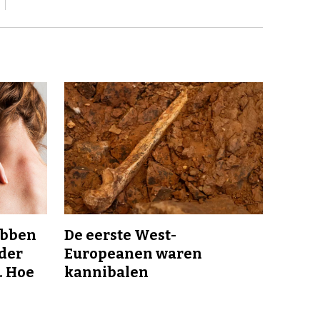
ebben
De eerste West-
nder
Europeanen waren
. Hoe
kannibalen