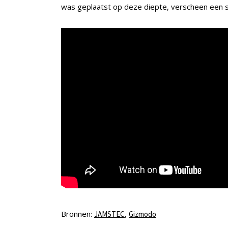
was geplaatst op deze diepte, verscheen een sla
Bronnen:
,
JAMSTEC
Gizmodo