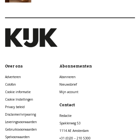
Over ons
Abonnementen
Adverteren
Abonneren
Colofon
Nieuwsbrief
Cookie informatie
Mijn account
Cookie Instellingen
Contact
Privacy beleid
Disclaimer/vrijwaring
Redactie
Leveringsvoorwaarden
Spaklerweg 53
Gebruiksvoorwaarden
1114 AE Amsterdam
Spelvoorwaarden
+31 (0)20 – 210 5300