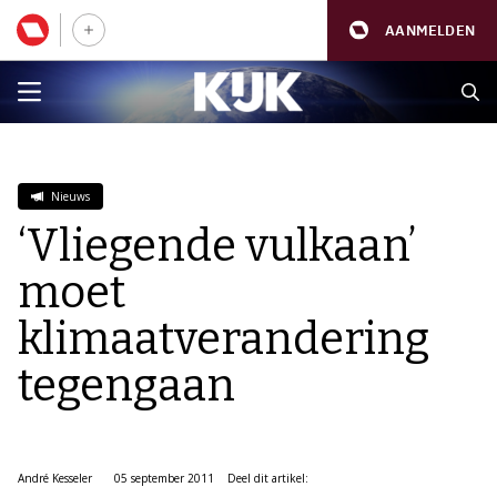
AANMELDEN
Nieuws
‘Vliegende vulkaan’
moet
klimaatverandering
tegengaan
André Kesseler
05 september 2011
Deel dit artikel: