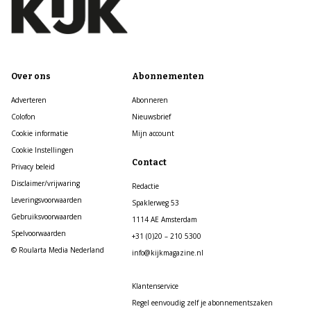
Over ons
Abonnementen
Adverteren
Abonneren
Colofon
Nieuwsbrief
Cookie informatie
Mijn account
Cookie Instellingen
Contact
Privacy beleid
Disclaimer/vrijwaring
Redactie
Leveringsvoorwaarden
Spaklerweg 53
Gebruiksvoorwaarden
1114 AE Amsterdam
Spelvoorwaarden
+31 (0)20 – 210 5300
© Roularta Media Nederland
info@kijkmagazine.nl
Klantenservice
Regel eenvoudig zelf je abonnementszaken