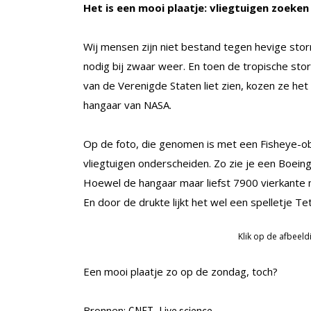
Het is een mooi plaatje: vliegtuigen zoeke
Wij mensen zijn niet bestand tegen hevige sto
nodig bij zwaar weer. En toen de tropische st
van de Verenigde Staten liet zien, kozen ze he
hangaar van NASA.
Op de foto, die genomen is met een Fisheye-obj
vliegtuigen onderscheiden. Zo zie je een Boeing
Hoewel de hangaar maar liefst 7900 vierkante m
En door de drukte lijkt het wel een spelletje Tet
Klik op de afbeel
Een mooi plaatje zo op de zondag, toch?
Bronnen:
,
CNET
Live science