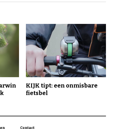
Darwin
KIJK tipt: een onmisbare
jk
fietsbel
en
Contact