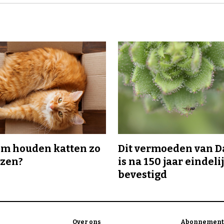
m houden katten zo
Dit vermoeden van 
ozen?
is na 150 jaar eindeli
bevestigd
Over ons
Abonnement