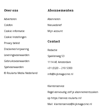
Over ons
Abonnementen
Adverteren
Abonneren
Colofon
Nieuwsbrief
Cookie informatie
Mijn account
Cookie Instellingen
Contact
Privacy beleid
Disclaimer/vrijwaring
Redactie
Leveringsvoorwaarden
Spaklerweg 53
Gebruiksvoorwaarden
1114 AE Amsterdam
Spelvoorwaarden
+31 (0)20 – 210 5300
© Roularta Media Nederland
info@kijkmagazine.nl
Klantenservice
Regel eenvoudig zelf je abonnementszaken
op https://service.roularta.nl/
Mail: klantenservice@kijkmagazine.nl