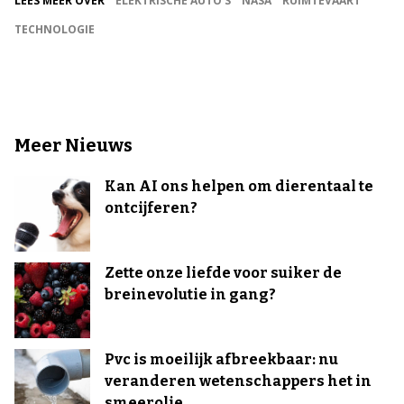
LEES MEER OVER
ELEKTRISCHE AUTO'S
NASA
RUIMTEVAART
TECHNOLOGIE
Meer Nieuws
Kan AI ons helpen om dierentaal te
ontcijferen?
Zette onze liefde voor suiker de
breinevolutie in gang?
Pvc is moeilijk afbreekbaar: nu
veranderen wetenschappers het in
smeerolie