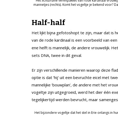
Het lichtbruine verenpakket van rode kardinaal vrouwtje
mannetjes (rechts). Komt het vogeltje je bekend voor? D
Half-half
Het lijkt bijna gefotoshopt te zijn, maar dat is h
van de rode kardinaal is een voorbeeld van e
ene helft is mannelijk, de andere vrouwelijk. He
sets DNA, twee in dit geval.
Er zijn verschillende manieren waarop deze fl
optie is dat ‘hij’ uit een bevruchte eicel met 
mannelijke ‘bouwplan’, de andere met het vrouwe
vogeltje zijn uitgegroeid, werd het dier één ex
tegelijkertijd werden bevrucht, maar samengesm
Het bijzondere vogeltje dat het stel in Erie onlangs in hu