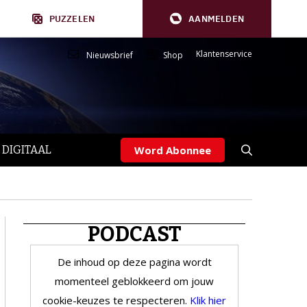
PUZZELEN
AANMELDEN
Klantenservice
Nieuwsbrief
Shop
 DIGITAAL
Word Abonnee
PODCAST
De inhoud op deze pagina wordt
momenteel geblokkeerd om jouw
cookie-keuzes te respecteren.
Klik hier