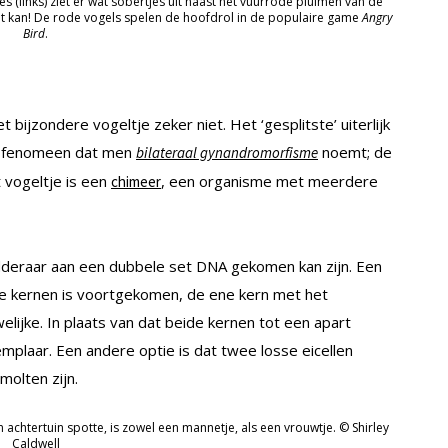
s (links) ziet er wat sobertjes uit naast het vuurrode pluimen van de
at kan! De rode vogels spelen de hoofdrol in de populaire game
Angry
Bird
.
et bijzondere vogeltje zeker niet. Het ‘gesplitste’ uiterlijk
en fenomeen dat men
noemt; de
bilateraal gynandromorfisme
t vogeltje is een
, een organisme met meerdere
chimeer
adderaar aan een dubbele set DNA gekomen kan zijn. Een
twee kernen is voortgekomen, de ene kern met het
lijke. In plaats van dat beide kernen tot een apart
emplaar. Een andere optie is dat twee losse eicellen
olten zijn.
n achtertuin spotte, is zowel een mannetje, als een vrouwtje. © Shirley
Caldwell