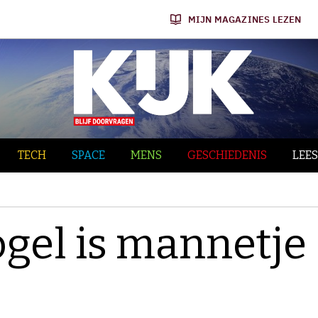
MIJN MAGAZINES LEZEN
TECH
SPACE
MENS
GESCHIEDENIS
LEES
ogel is mannetje