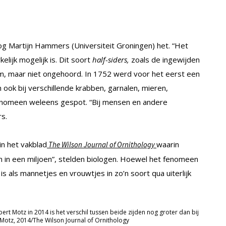
oog Martijn Hammers (Universiteit Groningen) het. “Het
kelijk mogelijk is. Dit soort
half-siders,
zoals de ingewijden
am, maar niet ongehoord. In 1752 werd voor het eerst een
ook bij verschillende krabben, garnalen, mieren,
enomeen weleens gespot. “Bij mensen en andere
s.
in het vakblad
waarin
The Wilson Journal of Ornithology
n in een miljoen”, stelden biologen. Hoewel het fenomeen
 is als mannetjes en vrouwtjes in zo’n soort qua uiterlijk
rt Motz in 2014 is het verschil tussen beide zijden nog groter dan bij
 Motz, 2014/The Wilson Journal of Ornithology