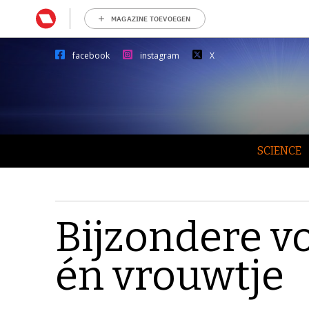
MAGAZINE TOEVOEGEN
facebook
instagram
X
SCIENCE
Bijzondere v
én vrouwtje