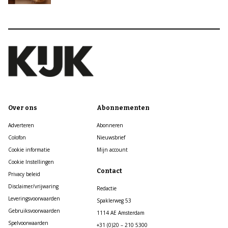
Over ons
Abonnementen
Adverteren
Abonneren
Colofon
Nieuwsbrief
Cookie informatie
Mijn account
Cookie Instellingen
Contact
Privacy beleid
Disclaimer/vrijwaring
Redactie
Leveringsvoorwaarden
Spaklerweg 53
Gebruiksvoorwaarden
1114 AE Amsterdam
Spelvoorwaarden
+31 (0)20 – 210 5300