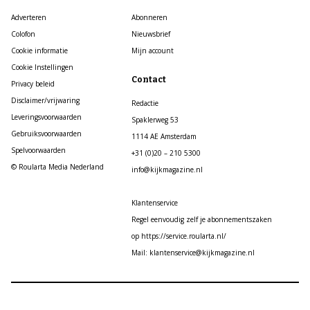
Adverteren
Abonneren
Colofon
Nieuwsbrief
Cookie informatie
Mijn account
Cookie Instellingen
Contact
Privacy beleid
Disclaimer/vrijwaring
Redactie
Leveringsvoorwaarden
Spaklerweg 53
Gebruiksvoorwaarden
1114 AE Amsterdam
Spelvoorwaarden
+31 (0)20 – 210 5300
© Roularta Media Nederland
info@kijkmagazine.nl
Klantenservice
Regel eenvoudig zelf je abonnementszaken
op https://service.roularta.nl/
Mail: klantenservice@kijkmagazine.nl