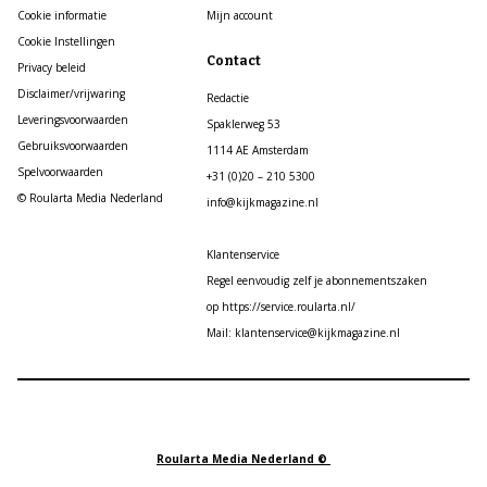
Cookie informatie
Mijn account
Cookie Instellingen
Contact
Privacy beleid
Disclaimer/vrijwaring
Redactie
Leveringsvoorwaarden
Spaklerweg 53
Gebruiksvoorwaarden
1114 AE Amsterdam
Spelvoorwaarden
+31 (0)20 – 210 5300
© Roularta Media Nederland
info@kijkmagazine.nl
Klantenservice
Regel eenvoudig zelf je abonnementszaken
op https://service.roularta.nl/
Mail: klantenservice@kijkmagazine.nl
Roularta Media Nederland ©