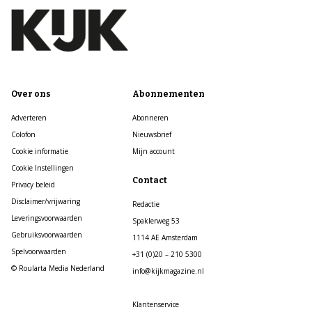
Over ons
Abonnementen
Adverteren
Abonneren
Colofon
Nieuwsbrief
Cookie informatie
Mijn account
Cookie Instellingen
Contact
Privacy beleid
Disclaimer/vrijwaring
Redactie
Leveringsvoorwaarden
Spaklerweg 53
Gebruiksvoorwaarden
1114 AE Amsterdam
Spelvoorwaarden
+31 (0)20 – 210 5300
© Roularta Media Nederland
info@kijkmagazine.nl
Klantenservice