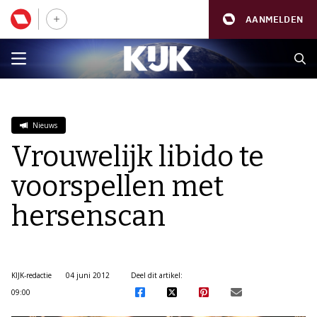
AANMELDEN
Nieuws
Vrouwelijk libido te
voorspellen met
hersenscan
KIJK-redactie
04 juni 2012
Deel dit artikel:
09:00