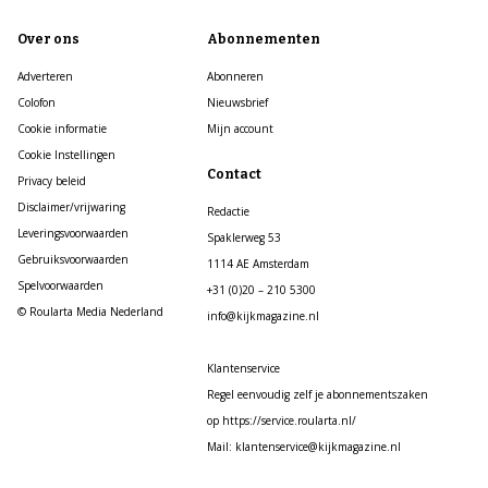
Over ons
Abonnementen
Adverteren
Abonneren
Colofon
Nieuwsbrief
Cookie informatie
Mijn account
Cookie Instellingen
Contact
Privacy beleid
Disclaimer/vrijwaring
Redactie
Leveringsvoorwaarden
Spaklerweg 53
Gebruiksvoorwaarden
1114 AE Amsterdam
Spelvoorwaarden
+31 (0)20 – 210 5300
© Roularta Media Nederland
info@kijkmagazine.nl
Klantenservice
Regel eenvoudig zelf je abonnementszaken
op https://service.roularta.nl/
Mail: klantenservice@kijkmagazine.nl