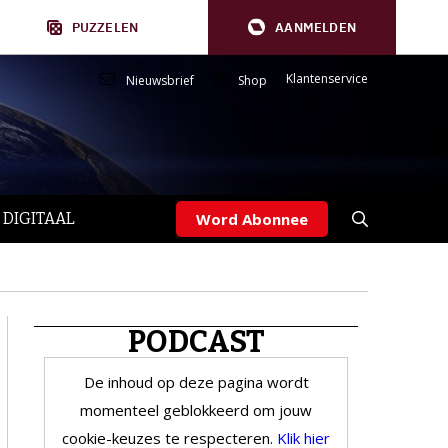
PUZZELEN
AANMELDEN
Klantenservice
Nieuwsbrief
Shop
 DIGITAAL
Word Abonnee
PODCAST
De inhoud op deze pagina wordt
momenteel geblokkeerd om jouw
cookie-keuzes te respecteren.
Klik hier