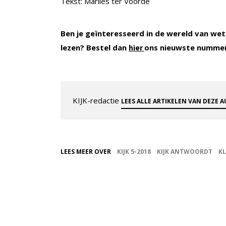
Tekst: Marlies ter Voorde
Ben je geïnteresseerd in de wereld van wet
lezen? Bestel dan
ons nieuwste numme
hier
KIJK-redactie
LEES ALLE ARTIKELEN VAN DEZE 
LEES MEER OVER
KIJK 5-2018
KIJK ANTWOORDT
K