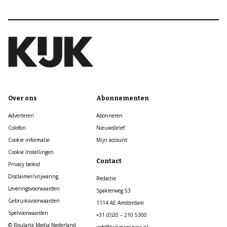
Over ons
Abonnementen
Adverteren
Abonneren
Colofon
Nieuwsbrief
Cookie informatie
Mijn account
Cookie Instellingen
Contact
Privacy beleid
Disclaimer/vrijwaring
Redactie
Leveringsvoorwaarden
Spaklerweg 53
Gebruiksvoorwaarden
1114 AE Amsterdam
Spelvoorwaarden
+31 (0)20 – 210 5300
© Roularta Media Nederland