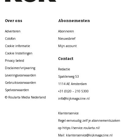
Over ons
Abonnementen
Adverteren
Abonneren
Colofon
Nieuwsbrief
Cookie informatie
Mijn account
Cookie Instellingen
Contact
Privacy beleid
Disclaimer/vrijwaring
Redactie
Leveringsvoorwaarden
Spaklerweg 53
Gebruiksvoorwaarden
1114 AE Amsterdam
Spelvoorwaarden
+31 (0)20 – 210 5300
© Roularta Media Nederland
info@kijkmagazine.nl
Klantenservice
Regel eenvoudig zelf je abonnementszaken
op https://service.roularta.nl/
Mail: klantenservice@kijkmagazine.nl