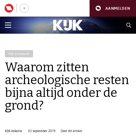
AANMELDEN
KIJK antwoordt
Waarom zitten
archeologische resten
bijna altijd onder de
grond?
KIJK-redactie
02 september 2019
Deel dit artikel: