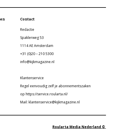
en
Contact
Redactie
Spaklerweg 53
1114 AE Amsterdam
+31 (0)20 – 210 5300
info@kijkmagazine.nl
Klantenservice
Regel eenvoudig zelf je abonnementszaken
op https://service.roularta.nl/
Mail: klantenservice@kijkmagazine.nl
Roularta Media Nederland ©