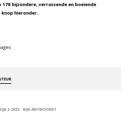
 178 bijzondere, verrassende en boeiende
 knop hieronder.
mages
.
AUTEUR
KIJK 2-2023
KIJK ANTWOORDT