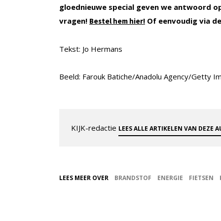
gloednieuwe special geven we antwoord op
vragen!
Of eenvoudig via de
Bestel hem hier!
Tekst: Jo Hermans
Beeld: Farouk Batiche/Anadolu Agency/Getty I
KIJK-redactie
LEES ALLE ARTIKELEN VAN DEZE 
LEES MEER OVER
BRANDSTOF
ENERGIE
FIETSEN