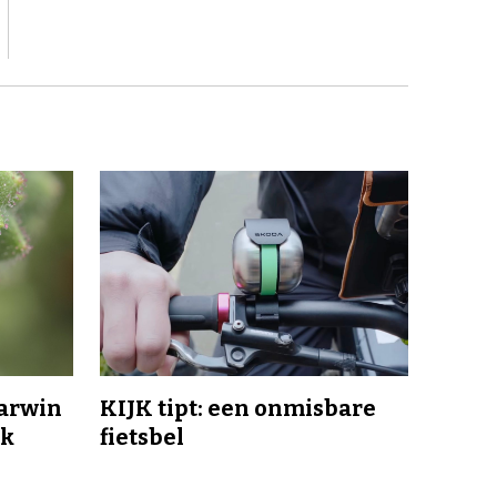
Darwin
KIJK tipt: een onmisbare
jk
fietsbel