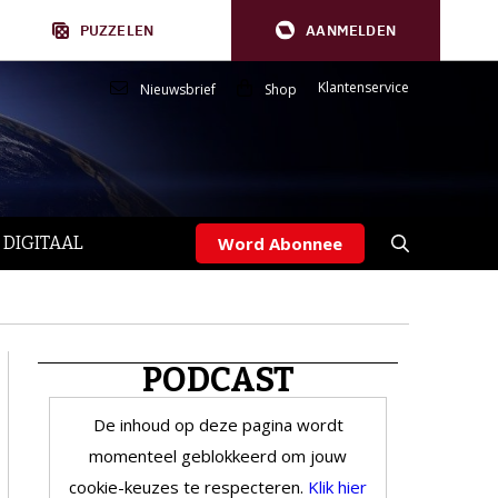
PUZZELEN
AANMELDEN
Klantenservice
Nieuwsbrief
Shop
 DIGITAAL
Word Abonnee
PODCAST
De inhoud op deze pagina wordt
momenteel geblokkeerd om jouw
cookie-keuzes te respecteren.
Klik hier