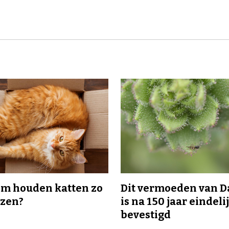
m houden katten zo
Dit vermoeden van 
ozen?
is na 150 jaar eindeli
bevestigd