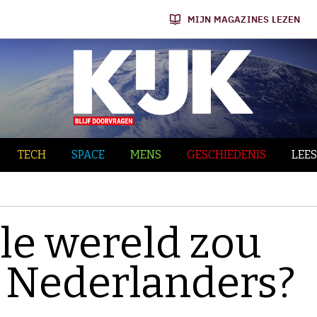
MIJN MAGAZINES LEZEN
TECH
SPACE
MENS
GESCHIEDENIS
LEES
ele wereld zou
e Nederlanders?