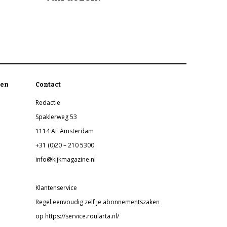
en
Contact
Redactie
Spaklerweg 53
1114 AE Amsterdam
+31 (0)20 – 210 5300
info@kijkmagazine.nl
Klantenservice
Regel eenvoudig zelf je abonnementszaken
op https://service.roularta.nl/