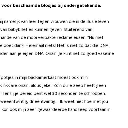
en voor beschaamde blosjes bij ondergetekende.
ij namelijk van leer tegen vrouwen die in de illusie leven
van babybilletjes kunnen geven. Stuiterend van
j schande van de mooi verpakte reclameleuzen. “Nu met
doet dan?! Helemaal niets! Het is niet zo dat die DNA-
nden aan je eigen DNA. Onzin! Je kunt net zo goed vaseline
e potjes in mijn badkamerkast moest ook mijn
inkklare onzin, aldus Jekel. Zo’n dure zeep heeft geen
 Tenzij je bereid bent wel 30 seconden te schrobben.
tweeëntwintig, drieëntwintig… Ik weet niet hoe met jou
 zo kon ook mijn zeer gewaardeerde handzeep voortaan in