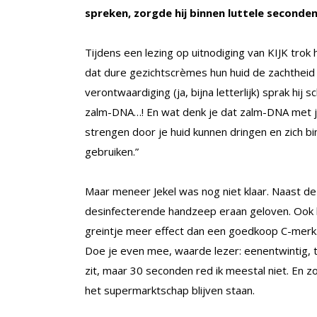
spreken, zorgde hij binnen luttele second
Tijdens een lezing op uitnodiging van KIJK trok h
dat dure gezichtscrèmes hun huid de zachtheid 
verontwaardiging (ja, bijna letterlijk) sprak hi
zalm-DNA…! En wat denk je dat zalm-DNA met je 
strengen door je huid kunnen dringen en zich bi
gebruiken.”
Maar meneer Jekel was nog niet klaar. Naast d
desinfecterende handzeep eraan geloven. Ook kl
greintje meer effect dan een goedkoop C-merk.
Doe je even mee, waarde lezer: eenentwintig, 
zit, maar 30 seconden red ik meestal niet. En
het supermarktschap blijven staan.