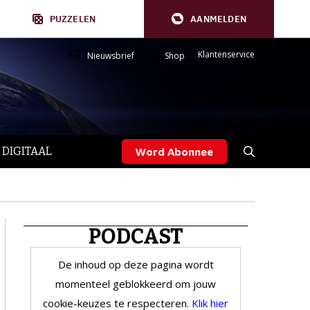
PUZZELEN
AANMELDEN
Klantenservice
Nieuwsbrief
Shop
 DIGITAAL
Word Abonnee
PODCAST
De inhoud op deze pagina wordt
momenteel geblokkeerd om jouw
cookie-keuzes te respecteren.
Klik hier