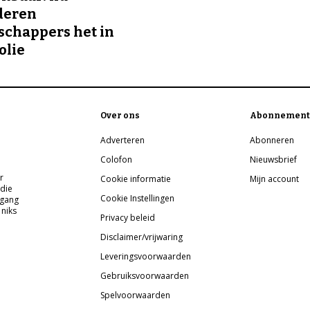
deren
chappers het in
olie
Over ons
Abonnement
Adverteren
Abonneren
Colofon
Nieuwsbrief
r
Cookie informatie
Mijn account
 die
Cookie Instellingen
pgang
 niks
Privacy beleid
Disclaimer/vrijwaring
Leveringsvoorwaarden
Gebruiksvoorwaarden
Spelvoorwaarden