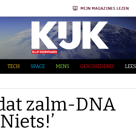
MIJN MAGAZINES LEZEN
TECH
SPACE
MENS
GESCHIEDENIS
LEES
 dat zalm-DNA
Niets!’