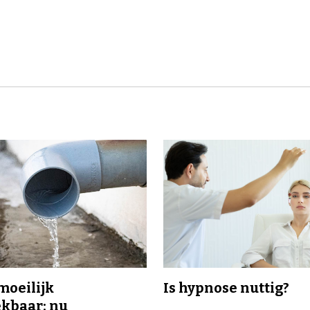
 moeilijk
Is hypnose nuttig?
kbaar: nu