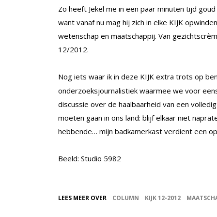
Zo heeft Jekel me in een paar minuten tijd gou
want vanaf nu mag hij zich in elke KIJK opwinden
wetenschap en maatschappij. Van gezichtscrème 
12/2012.
Nog iets waar ik in deze KIJK extra trots op ben
onderzoeksjournalistiek waarmee we voor eens
discussie over de haalbaarheid van een volled
moeten gaan in ons land: blijf elkaar niet napr
hebbende… mijn badkamerkast verdient een op
Beeld: Studio 5982
LEES MEER OVER
COLUMN
KIJK 12-2012
MAATSCHA