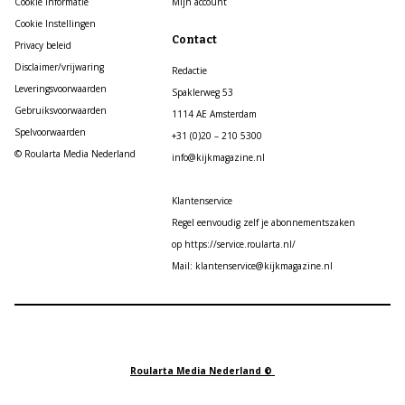
Cookie informatie
Mijn account
Cookie Instellingen
Contact
Privacy beleid
Disclaimer/vrijwaring
Redactie
Leveringsvoorwaarden
Spaklerweg 53
Gebruiksvoorwaarden
1114 AE Amsterdam
Spelvoorwaarden
+31 (0)20 – 210 5300
© Roularta Media Nederland
info@kijkmagazine.nl
Klantenservice
Regel eenvoudig zelf je abonnementszaken
op https://service.roularta.nl/
Mail: klantenservice@kijkmagazine.nl
Roularta Media Nederland ©